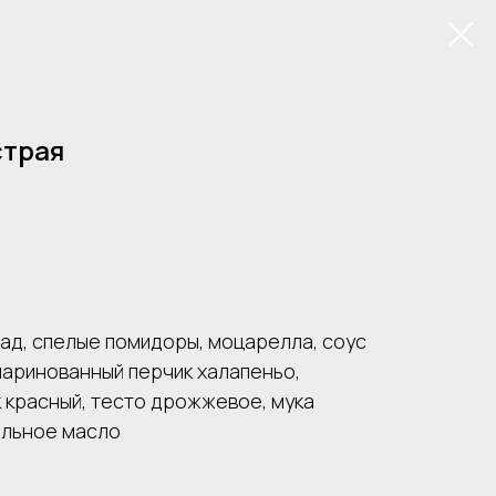
страя
ад, спелые помидоры, моцарелла, соус
маринованный перчик халапеньо,
 красный, тесто дрожжевое, мука
ельное масло