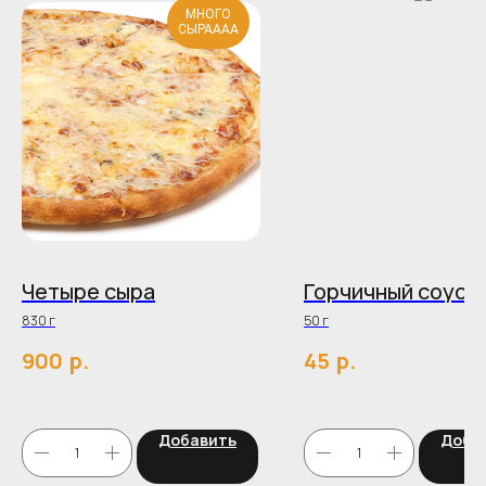
МНОГО
СЫРАААА
Четыре сыра
Горчичный соус
830 г
50 г
р.
р.
900
45
Добавить
Доба